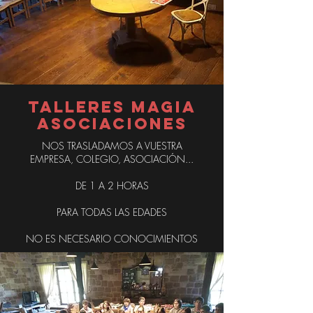
TALLERES MAGIA
ASOCIACIONES
NOS TRASLADAMOS A VUESTRA
EMPRESA, COLEGIO, ASOCIACIÓN...
DE 1 A 2 HORAS
PARA TODAS LAS EDADES
NO ES NECESARIO CONOCIMIENTOS