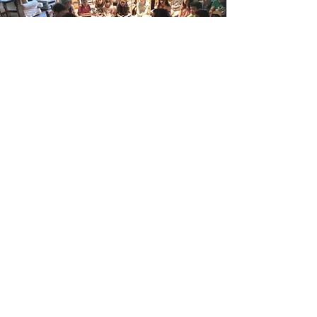
MASTER
CLASS
3 HORAS INTENSIVAS DE CLASE
CON MAGO OLIVER
PARA ADULTOS
A DOMICILIO O EN NUESTRO LOCAL
ORIENTADO A TUS NECESIDADES