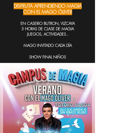
DISFRUTA APRENDIENDO MAGIA
CON EL MAGO ÓLIVER
EN CASERIO BUTRON, VIZCAYA
5 HORAS DE CLASE DE MAGIA
JUEGOS, ACTIVIDADES..
MAGO INVITADO CADA DÍA
SHOW FINAL NIÑOS