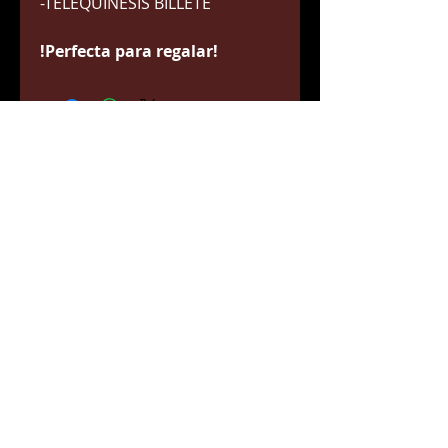
-TELEQUINESIS BILLETE
!Perfecta para regalar!
Estamos en
Dirección Calle Islas Canarias, 65, 48015 Bilbao
Teléfono
600 46 45 07
Contacta con nosotros
Síguenos