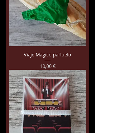
Viaje Mágico pañuelo
Precio
10,00 €